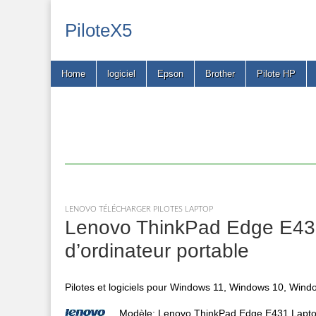
PiloteX5
Main
Skip
Home
logiciel
Epson
Brother
Pilote HP
menu
to
content
LENOVO TÉLÉCHARGER PILOTES LAPTOP
Lenovo ThinkPad Edge E431 
d’ordinateur portable
Pilotes et logiciels pour Windows 11, Windows 10, Windo
Modèle: Lenovo ThinkPad Edge E431 Lapt