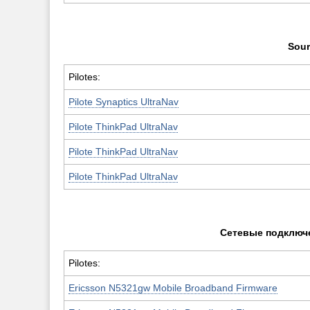
Sour
Pilotes:
Pilote Synaptics UltraNav
Pilote ThinkPad UltraNav
Pilote ThinkPad UltraNav
Pilote ThinkPad UltraNav
Сетевые подключ
Pilotes:
Ericsson N5321gw Mobile Broadband Firmware