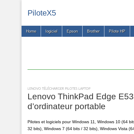
PiloteX5
Main
Skip
Home
logiciel
Epson
Brother
Pilote HP
menu
to
content
LENOVO TÉLÉCHARGER PILOTES LAPTOP
Lenovo ThinkPad Edge E530 
d’ordinateur portable
Pilotes et logiciels pour Windows 11, Windows 10 (64 bits
32 bits), Windows 7 (64 bits / 32 bits), Windows Vista (64