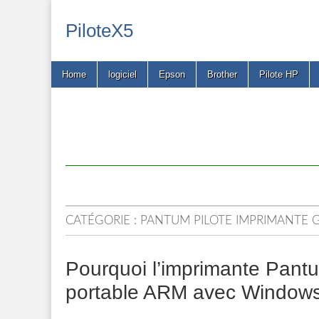
PiloteX5
Main
Skip
Home
logiciel
Epson
Brother
Pilote HP
menu
to
content
CATÉGORIE :
PANTUM PILOTE IMPRIMANTE 
Pourquoi l’imprimante Pant
portable ARM avec Windows