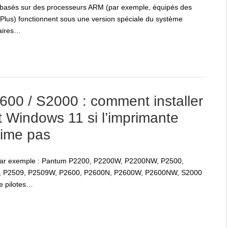
s basés sur des processeurs ARM (par exemple, équipés des
us) fonctionnent sous une version spéciale du système
taires…
00 / S2000 : comment installer
t Windows 11 si l’imprimante
rime pas
, par exemple : Pantum P2200, P2200W, P2200NW, P2500,
 P2509, P2509W, P2600, P2600N, P2600W, P2600NW, S2000
de pilotes…