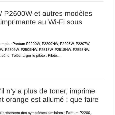
 P2600W et autres modèles
’imprimante au Wi-Fi sous
r exemple : Pantum P2200W, P2200NW, P2206W, P2207W,
7W, P2509W, P2509NW, P2518W, P2518NW, P2595NW,
rie. Télécharger le pilote : Pilote…
 n’y a plus de toner, imprime
nt orange est allumé : que faire
ui présentent des symptômes similaires : Pantum P2200,