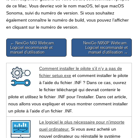
de ce Mac. Vous devriez voir le nom macOS, tel que macOS
Sonoma, suivi du numéro de version. Si vous souhaitez
également connaître le numéro de build, vous pouvez l’afficher
en cliquant sur le numéro de version.
Post
← NexiGo N60 Webcam.
NexiGo N950P Webcam.
Logiciel recommandé et
Logiciel recommandé et
navigation
manuel d’utilisation
manuel d’utilisation →
Comment installer le pilote s’il n’y a pas de
fichier setup.exe
et comment installer le pilote
à l’aide du fichier .INF ? Dans ce cas, ouvrez
le fichier téléchargé qui devrait contenir le
pilote et utilisez le fichier .INF pour l’installer. Dans cet article,
nous allons vous expliquer et vous montrer comment installer
un pilote à l’aide d’un fichier .INF.
Le logiciel le plus nécessaire pour n'importe
quel ordinateur.
Si vous avez acheté un
nouvel ordinateur ou réinstallé le système