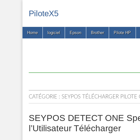
PiloteX5
Main
Skip
Home
logiciel
Epson
Brother
Pilote HP
menu
to
content
CATÉGORIE :
SEYPOS TÉLÉCHARGER PILOTE 
SEYPOS DETECT ONE Specif
l’Utilisateur Télécharger