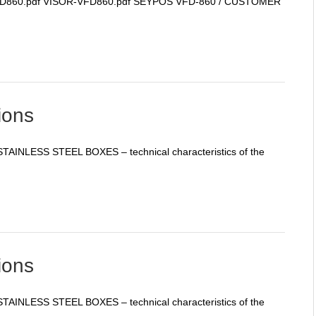
FD860.pdf VISOR-VFD860.pdf SEYPOS VFD-860 / CUSTOMER
ions
AINLESS STEEL BOXES – technical characteristics of the
ions
AINLESS STEEL BOXES – technical characteristics of the