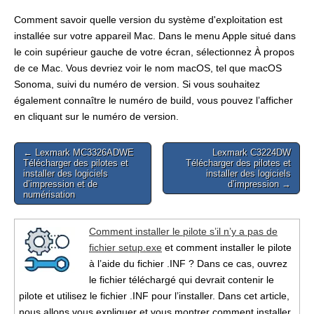
Comment savoir quelle version du système d'exploitation est
installée sur votre appareil Mac. Dans le menu Apple situé dans
le coin supérieur gauche de votre écran, sélectionnez À propos
de ce Mac. Vous devriez voir le nom macOS, tel que macOS
Sonoma, suivi du numéro de version. Si vous souhaitez
également connaître le numéro de build, vous pouvez l’afficher
en cliquant sur le numéro de version.
Post
← Lexmark MC3326ADWE
Lexmark C3224DW
Télécharger des pilotes et
Télécharger des pilotes et
navigation
installer des logiciels
installer des logiciels
d’impression et de
d’impression →
numérisation
Comment installer le pilote s’il n’y a pas de
fichier setup.exe
et comment installer le pilote
à l’aide du fichier .INF ? Dans ce cas, ouvrez
le fichier téléchargé qui devrait contenir le
pilote et utilisez le fichier .INF pour l’installer. Dans cet article,
nous allons vous expliquer et vous montrer comment installer