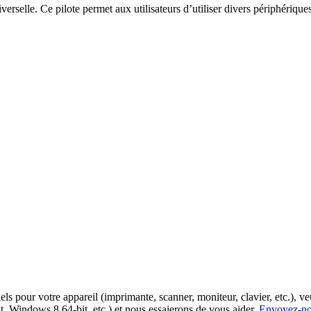
erselle. Ce pilote permet aux utilisateurs d’utiliser divers périphérique
els pour votre appareil (imprimante, scanner, moniteur, clavier, etc.), ve
 Windows 8 64-bit, etc.) et nous essaierons de vous aider.
Envoyez-nou