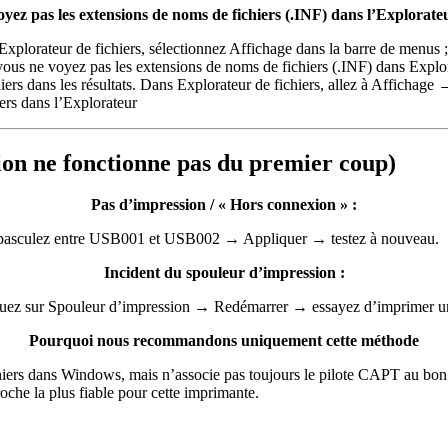
oyez pas les extensions de noms de fichiers (.INF) dans l’Explorateu
 Explorateur de fichiers, sélectionnez Affichage dans la barre de menus 
ous ne voyez pas les extensions de noms de fichiers (.INF) dans Explora
chiers dans les résultats. Dans Explorateur de fichiers, allez à Affichag
ion ne fonctionne pas du premier coup)
Pas d’impression / « Hors connexion » :
→ basculez entre USB001 et USB002 → Appliquer → testez à nouveau.
Incident du spouleur d’impression :
ez sur Spouleur d’impression → Redémarrer → essayez d’imprimer une
Pourquoi nous recommandons uniquement cette méthode
s fichiers dans Windows, mais n’associe pas toujours le pilote CAPT au 
oche la plus fiable pour cette imprimante.