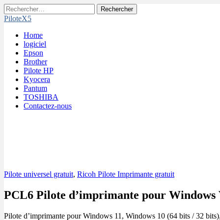
Rechercher :
PiloteX5
Main
Skip
Home
menu
to
logiciel
content
Epson
Brother
Pilote HP
Kyocera
Pantum
TOSHIBA
Contactez-nous
Pilote universel gratuit
,
Ricoh Pilote Imprimante gratuit
PCL6 Pilote d’imprimante pour Windows V
Pilote d’imprimante pour Windows 11, Windows 10 (64 bits / 32 bits), W