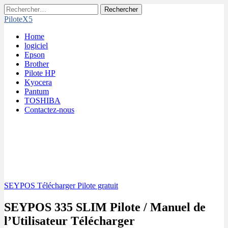
Rechercher :
PiloteX5
Main
Skip
Home
menu
to
logiciel
content
Epson
Brother
Pilote HP
Kyocera
Pantum
TOSHIBA
Contactez-nous
SEYPOS Télécharger Pilote gratuit
SEYPOS 335 SLIM Pilote / Manuel de
l’Utilisateur Télécharger