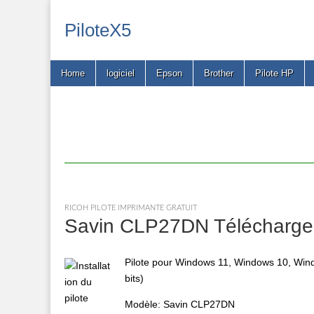
PiloteX5
Main
Skip
Home
logiciel
Epson
Brother
Pilote HP
menu
to
content
RICOH PILOTE IMPRIMANTE GRATUIT
Savin CLP27DN Télécharger
Pilote pour Windows 11, Windows 10, Wind
bits)
Modèle: Savin CLP27DN