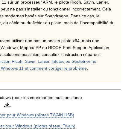
 11 sur un processeur ARM, le pilote Ricoh, Savin, Lanier,
peut ne pas s’installer ou fonctionner incorrectement. Cela
bles modernes basés sur Snapdragon. Dans ce cas, le
du câble ou du fichier du pilote, mais de l’incompatibilité du
ouvent utiliser non pas un ancien pilote x64, mais une
ia Windows, Mopria/IPP ou RICOH Print Support Application.
 solutions possibles, consultez l’instruction séparée :
tion Ricoh, Savin, Lanier, infotec ou Gestetner ne
c Windows 11 et comment corriger le problème
.
ndows (pour les imprimantes multifonctions).
anner pour Windows (pilotes TWAIN USB)
ner pour Windows (pilotes réseau Twain)